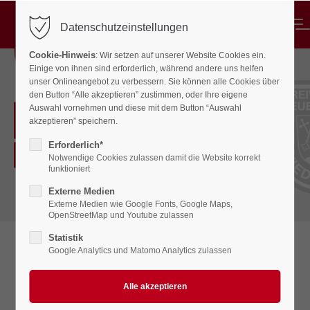
MENU
Datenschutzeinstellungen
Login
Cookie-Hinweis
: Wir setzen auf unserer Website Cookies ein.
Benutzername
Einige von ihnen sind erforderlich, während andere uns helfen
unser Onlineangebot zu verbessern. Sie können alle Cookies über
den Button “Alle akzeptieren” zustimmen, oder Ihre eigene
Auswahl vornehmen und diese mit dem Button “Auswahl
Unsere Ehrenmitglieder
akzeptieren” speichern.
Passwort
Erforderlich*
FREIWILLIGE FEUERWEHR NIEDERKAM
Notwendige Cookies zulassen damit die Website korrekt
funktioniert
Externe Medien
Externe Medien wie Google Fonts, Google Maps,
Anmelden
OpenStreetMap und Youtube zulassen
Register
|
Lost your password?
Statistik
Google Analytics und Matomo Analytics zulassen
Support
Ehrenmitglieder
Lorem ipsum dolor sit amet: