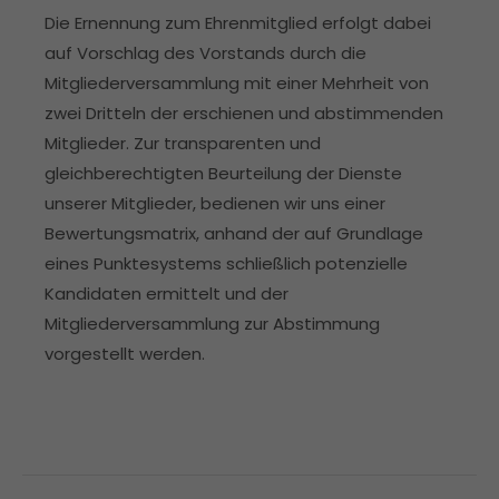
info@yourdomain.com
Die Ernennung zum Ehrenmitglied erfolgt dabei
auf Vorschlag des Vorstands durch die
About us
Mitgliederversammlung mit einer Mehrheit von
zwei Dritteln der erschienen und abstimmenden
Lorem ipsum dolor sit amet, consectetuer
Mitglieder. Zur transparenten und
adipiscing elit.
gleichberechtigten Beurteilung der Dienste
Aenean commodo ligula eget dolor. Aenean
unserer Mitglieder, bedienen wir uns einer
massa. Cum sociis natoque penatibus et
Bewertungsmatrix, anhand der auf Grundlage
magnis dis parturient montes, nascetur ridiculus
mus. Donec quam felis, ultricies nec.
eines Punktesystems schließlich potenzielle
Kandidaten ermittelt und der
Mitgliederversammlung zur Abstimmung
vorgestellt werden.