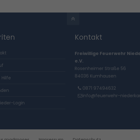
riten
Kontakt
akt
Freiwillige Feuerwehr Nie
e.V.
uf
Rosenheimer Straße 56
84036 Kumhausen
 Hilfe
0871 97494632
nden
info@feuerwehr-niederk
lieder-Login
tur madmoses
Impressum
Datenschutz