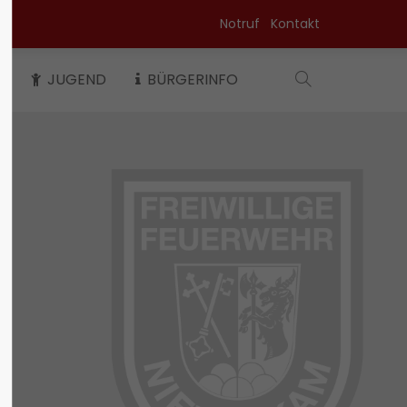
Notruf
Kontakt
About us
K
JUGEND
BÜRGERINFO
Lorem ipsum dolor sit amet,
0
consectetuer adipiscing elit.
Aenean commodo ligula eget
dolor. Aenean massa. Cum sociis
natoque penatibus et magnis dis
parturient montes, nascetur
ridiculus mus. Donec quam felis,
ultricies nec.