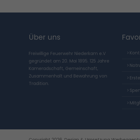
Über uns
Favo
Kont
Freiwillige Feuerwehr Niederkam e.V
gegründet am 20. Mai 1895. 125 Jahre
Notr
Kameradschaft, Gemeinschaft,
Zusammenhalt und Bewahrung von
Erste
Tradition.
Spe
Mitg
Copyright 2026.
Design & Umsetzung Werbeagen