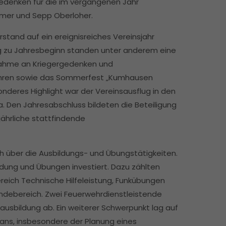
enken für die im vergangenen Jahr
mer und Sepp Oberloher.
rstand auf ein ereignisreiches Vereinsjahr
g zu Jahresbeginn standen unter anderem eine
ilnahme an Kriegergedenken und
hren sowie das Sommerfest „Kumhausen
nderes Highlight war der Vereinsausflug in den
. Den Jahresabschluss bildeten die Beteiligung
ährliche stattfindende
 über die Ausbildungs- und Übungstätigkeiten.
ldung und Übungen investiert. Dazu zählten
eich Technische Hilfeleistung, Funkübungen
ebereich. Zwei Feuerwehrdienstleistende
ausbildung ab. Ein weiterer Schwerpunkt lag auf
ns, insbesondere der Planung eines