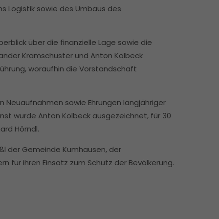
s Logistik sowie des Umbaus des
erblick über die finanzielle Lage sowie die
xander Kramschuster und Anton Kolbeck
ührung, woraufhin die Vorstandschaft
en Neuaufnahmen sowie Ehrungen langjähriger
Dienst wurde Anton Kolbeck ausgezeichnet, für 30
ard Hörndl.
l der Gemeinde Kumhausen, der
ern für ihren Einsatz zum Schutz der Bevölkerung.