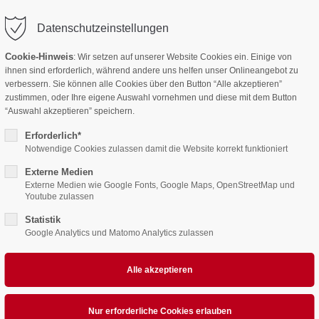
am.de
Datenschutzeinstellungen
port
Get in touch
Cookie-Hinweis
: Wir setzen auf unserer Website Cookies ein. Einige von
AKTUELLES & EINSÄTZE
ÜBER UNS
TECHNI
ihnen sind erforderlich, während andere uns helfen unser Onlineangebot zu
psum dolor sit amet:
Cybersteel Inc.
verbessern. Sie können alle Cookies über den Button “Alle akzeptieren”
376-293 City Road, Suite 60
zustimmen, oder Ihre eigene Auswahl vornehmen und diese mit dem Button
San Francisco, CA 94102
“Auswahl akzeptieren” speichern.
4h
Erforderlich*
/ 365days
Have any questions?
Notwendige Cookies zulassen damit die Website korrekt funktioniert
+44 1234 567 890
Externe Medien
Externe Medien wie Google Fonts, Google Maps, OpenStreetMap und
Drop us a line
Youtube zulassen
info@yourdomain.com
r support for our customers
Statistik
Fri 8:00am - 5:00pm
(GMT
Google Analytics und Matomo Analytics zulassen