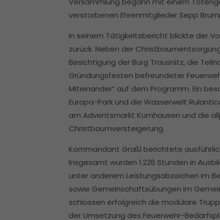
Versammlung begann mit einem Totenged
verstorbenen Ehrenmitglieder Sepp Brum
In seinem Tätigkeitsbericht blickte der Vo
zurück. Neben der Christbaumentsorgun
Besichtigung der Burg Trausnitz, die Te
Gründungsfesten befreundeter Feuerwe
Miteinander“ auf dem Programm. Ein beso
Europa-Park und die Wasserwelt Rulantica
am Adventsmarkt Kumhausen und die allj
Christbaumversteigerung.
Kommandant Graßl berichtete ausführlich
Insgesamt wurden 1.226 Stunden in Ausbi
unter anderem Leistungsabzeichen im Ber
sowie Gemeinschaftsübungen im Gemeind
schlossen erfolgreich die modulare Trupp
der Umsetzung des Feuerwehr-Bedarfspla